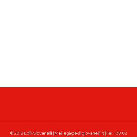
© 2018 Edil-Giovanelli
| Mail egi@edilgiovanelli.it | Tel. +39 02