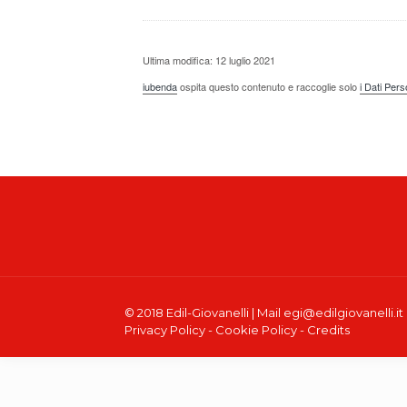
Ultima modifica: 12 luglio 2021
iubenda
ospita questo contenuto e raccoglie solo
i Dati Per
© 2018 Edil-Giovanelli
| Mail egi@edilgiovanelli.it 
Privacy Policy
-
Cookie Policy
-
Credits