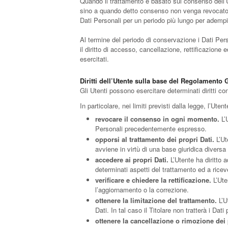
Quando il trattamento è basato sul consenso dell’Ut
sino a quando detto consenso non venga revocato. I
Dati Personali per un periodo più lungo per adempie
Al termine del periodo di conservazione i Dati Perso
il diritto di accesso, cancellazione, rettificazione e
esercitati.
Diritti dell’Utente sulla base del Regolamento 
Gli Utenti possono esercitare determinati diritti con 
In particolare, nei limiti previsti dalla legge, l’Utente
revocare il consenso in ogni momento.
L’
Personali precedentemente espresso.
opporsi al trattamento dei propri Dati.
L’Ut
avviene in virtù di una base giuridica divers
accedere ai propri Dati.
L’Utente ha diritto a
determinati aspetti del trattamento ed a riceve
verificare e chiedere la rettificazione.
L’Ute
l’aggiornamento o la correzione.
ottenere la limitazione del trattamento.
L’U
Dati. In tal caso il Titolare non tratterà i Da
ottenere la cancellazione o rimozione dei 