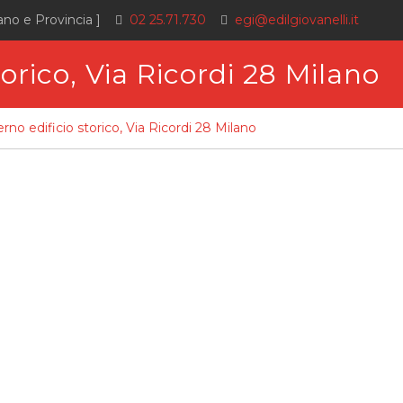
ano e Provincia ]
02 25.71.730
egi@edilgiovanelli.it
torico, Via Ricordi 28 Milano
erno edificio storico, Via Ricordi 28 Milano