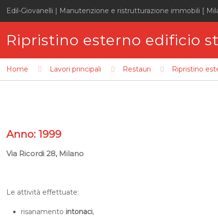
Edil-Giovanelli | Manutenzione e ristrutturazione immobili [ Mil
Ripristino esterno edificio s
Home
Lavori principali
Restauri
Ripristino est
Anno: 1999
Via Ricordi 28, Milano
Le attività effettuate:
risanamento
intonaci
,