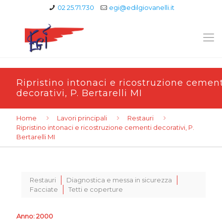
02 25.71.730
egi@edilgiovanelli.it
Ripristino intonaci e ricostruzione cemen
decorativi, P. Bertarelli MI
Home
Lavori principali
Restauri
Ripristino intonaci e ricostruzione cementi decorativi, P.
Bertarelli MI
Restauri
Diagnostica e messa in sicurezza
Facciate
Tetti e coperture
Anno: 2000