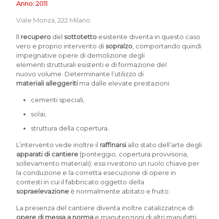
Anno: 2011
Viale Monza, 222 Milano
ll
recupero
del
sottotetto
esistente diventa in questo caso
vero e proprio intervento di
sopralzo
, comportando quindi
impegnative opere di demolizione degli
elementi strutturali esistenti e di formazione del
nuovo volume. Determinante l’utilizzo di
materiali alleggeriti
ma dalle elevate prestazioni:
cementi speciali,
solai,
struttura della copertura.
L’intervento vede inoltre il
raffinarsi
allo stato dell’arte degli
apparati di cantiere
(ponteggio, copertura provvisoria,
sollevamento materiali): essi rivestono un ruolo chiave per
la conduzione e la corretta esecuzione di opere in
contesti in cui il fabbricato oggetto della
sopraelevazione
è normalmente abitato e fruito.
La presenza del cantiere diventa inoltre catalizzatrice di
opere di messa a norma
e manutenzioni di altri manufatti