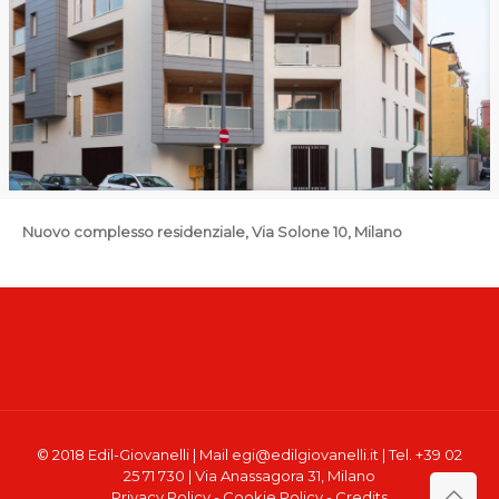
Nuovo complesso residenziale, Via Solone 10, Milano
© 2018 Edil-Giovanelli
| Mail egi@edilgiovanelli.it | Tel. +39 02
25 71 730 | Via Anassagora 31, Milano
Privacy Policy
-
Cookie Policy
-
Credits