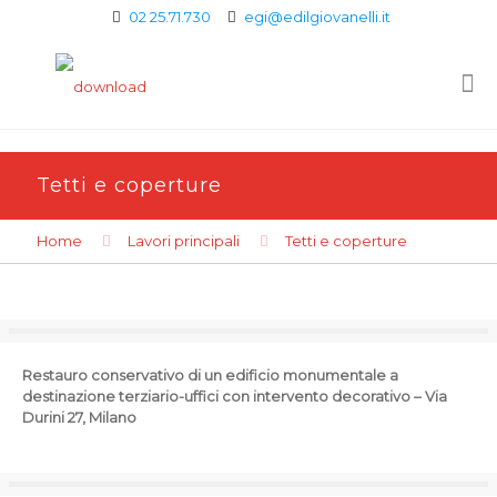
02 25.71.730
egi@edilgiovanelli.it
Tetti e coperture
Home
Lavori principali
Tetti e coperture
Restauro conservativo di un edificio monumentale a
destinazione terziario-uffici con intervento decorativo – Via
Durini 27, Milano